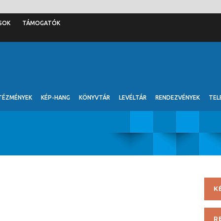
SOK
TÁMOGATÓK
TÉZMÉNYEK
KÉP-HANG
KÖNYVTÁR
LEVÉLTÁR
RENDEZVÉNYEK
TEL
K
R