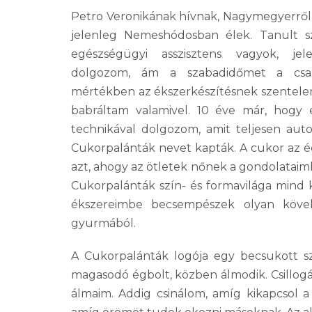
Petro Veronikának hívnak, Nagymegyerről
jelenleg Nemeshódosban élek. Tanult 
egészségügyi asszisztens vagyok, jel
dolgozom, ám a szabadidőmet a csal
mértékben az ékszerkészítésnek szentelem
babráltam valamivel. 10 éve már, hogy e
technikával dolgozom, amit teljesen aut
Cukorpalánták nevet kapták. A cukor az éd
azt, ahogy az ötletek nőnek a gondolataimbó
Cukorpalánták szín- és formavilága mind ki
ékszereimbe becsempészek olyan kövek
gyurmából.
A Cukorpalánták logója egy becsukott sz
magasodó égbolt, közben álmodik. Csillogás
álmaim. Addig csinálom, amíg kikapcsol a