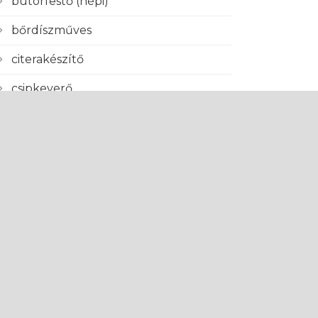
bútorfestő (népi)
bőrdíszműves
citerakészítő
csipkeverő
drótozás
fafaragó
fémmegmunkálás
gyékény, csuhés
gyöngyfűző
harangöntő
hímző