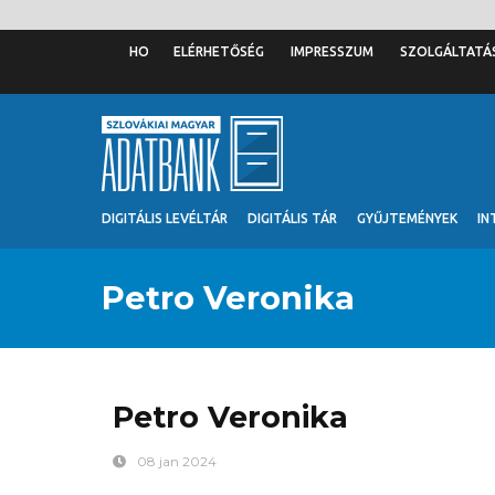
ELÉRHETŐSÉG
IMPRESSZUM
SZOLGÁLTATÁ
DIGITÁLIS LEVÉLTÁR
DIGITÁLIS TÁR
GYŰJTEMÉNYEK
IN
Petro Veronika
Petro Veronika
08 jan 2024