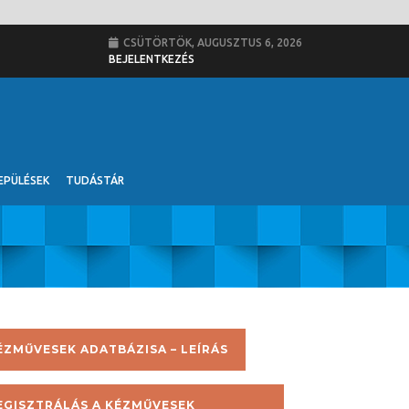
CSÜTÖRTÖK, AUGUSZTUS 6, 2026
BEJELENTKEZÉS
EPÜLÉSEK
TUDÁSTÁR
ÉZMŰVESEK ADATBÁZISA – LEÍRÁS
EGISZTRÁLÁS A KÉZMŰVESEK