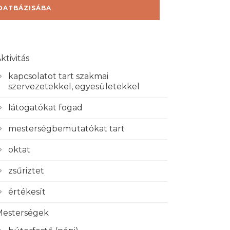
DATBÁZISÁBA
ktivitás
kapcsolatot tart szakmai
szervezetekkel, egyesületekkel
látogatókat fogad
mesterségbemutatókat tart
oktat
zsűriztet
értékesít
Mesterségek