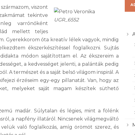
A
 származom, viszont
szakmámat tekintve
UGR_6552
enleg varrónőként
ád mellett teljes
A
. Gyerekkorom óta kreatív lélek vagyok, mindig
lkezdtem ékszerkészítéssel foglalkozni. Sujtás
odidakta módon sajátítottam el. Az ékszereim a
ességet, a kedvességet jelenti, a palánták pedig
l. A természet és a saját belső világom inspirál. A
fejezi érzéseim egy-egy pillanatát. Van, hogy az
et, melyeket saját magam készítek süthető
emű madár. Súlytalan és légies, mint a fölénk
ról, a napfény illatáról. Nincsenek világmegváltó
 velük való foglalkozás, amíg örömöt szerez, és