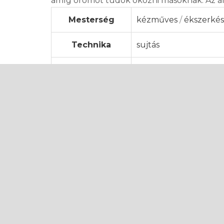
amíg örömöt tudok okozni másoknak. Az alk
Mesterség
kézműves
/
ékszerkés
Technika
sujtás
Működési
munka mellett
forma
Kézműves
értékesít
aktivitás
Szakmai
hagyományos kézműve
besorolás
mesterséget, magas s
Település
Nemeshodos [Vydran
Postai
93016
irányítószám